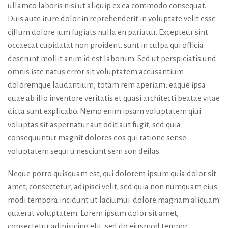
ullamco laboris nisi ut aliquip ex ea commodo consequat.
Duis aute irure dolor in reprehenderit in voluptate velit esse
cillum dolore ium fugiats nulla en pariatur. Excepteur sint
occaecat cupidatat non proident, sunt in culpa qui officia
deserunt mollit anim id est laborum. Sed ut perspiciatis und
omnis iste natus error sit voluptatem accusantium
doloremque laudantium, totam rem aperiam, eaque ipsa
quae ab illo inventore veritatis et quasi architecti beatae vitae
dicta sunt explicabo. Nemo enim ipsam voluptatem qiui
voluptas sit aspernatur aut odit aut fugit, sed quia
consequuntur magnit dolores eos qui ratione sense
voluptatem sequi u nesciunt sem son deilas.
Neque porro quisquam est, qui dolorem ipsum quia dolor sit
amet, consectetur, adipisci velit, sed quia non numquam eius
modi tempora incidunt ut laciumui dolore magnam aliquam
quaerat voluptatem. Lorem ipsum dolor sit amet,
consectetur adipisicing elit, sed do eiusmod tempor