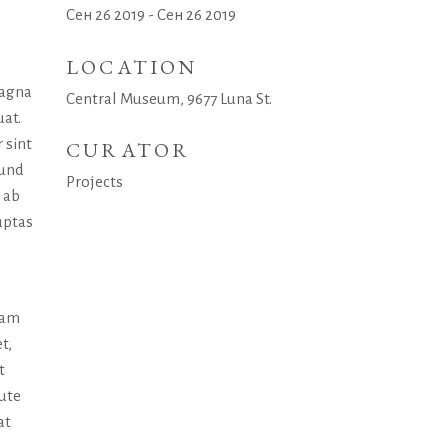
Сен 26 2019 - Сен 26 2019
LOCATION
magna
Central Museum, 9677 Luna St.
uat.
 sint
CURATOR
 und
Projects
 ab
uptas
uam
t,
t
aute
at