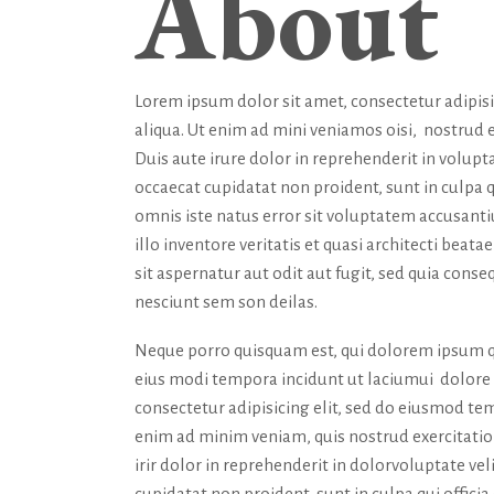
About
Lorem ipsum dolor sit amet, consectetur adipis
aliqua. Ut enim ad mini veniamos oisi, nostrud 
Duis aute irure dolor in reprehenderit in volupta
occaecat cupidatat non proident, sunt in culpa q
omnis iste natus error sit voluptatem accusan
illo inventore veritatis et quasi architecti bea
sit aspernatur aut odit aut fugit, sed quia con
nesciunt sem son deilas.
Neque porro quisquam est, qui dolorem ipsum qu
eius modi tempora incidunt ut laciumui dolor
consectetur adipisicing elit, sed do eiusmod tem
enim ad minim veniam, quis nostrud exercitatio
irir dolor in reprehenderit in dolorvoluptate vel
cupidatat non proident, sunt in culpa qui offici