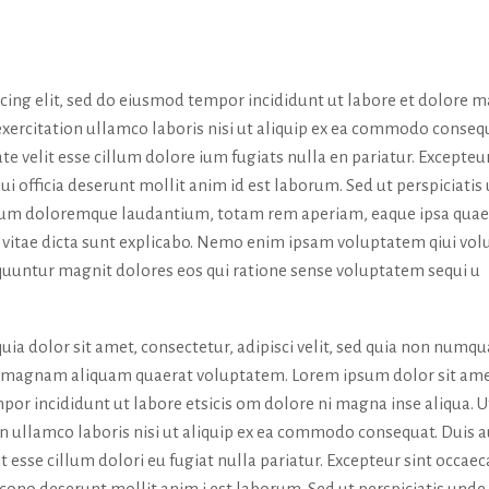
icing elit, sed do eiusmod tempor incididunt ut labore et dolore 
exercitation ullamco laboris nisi ut aliquip ex ea commodo conseq
te velit esse cillum dolore ium fugiats nulla en pariatur. Excepteur
ui officia deserunt mollit anim id est laborum. Sed ut perspiciatis
tium doloremque laudantium, totam rem aperiam, eaque ipsa quae
tae vitae dicta sunt explicabo. Nemo enim ipsam voluptatem qiui vol
sequuntur magnit dolores eos qui ratione sense voluptatem sequi u
ia dolor sit amet, consectetur, adipisci velit, sed quia non numq
e magnam aliquam quaerat voluptatem. Lorem ipsum dolor sit ame
por incididunt ut labore etsicis om dolore ni magna inse aliqua. U
n ullamco laboris nisi ut aliquip ex ea commodo consequat. Duis 
it esse cillum dolori eu fugiat nulla pariatur. Excepteur sint occaec
a cono deserunt mollit anim i est laborum. Sed ut perspiciatis unde