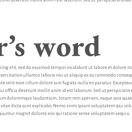
r’s word
icing elit, sed do eiusmod tempor incididunt ut labore et dolore 
exercitation ullamco laboris nisi ut aliquip ex ea commodo conseq
te velit esse cillum dolore ium fugiats nulla en pariatur. Excepteur
ui officia deserunt mollit anim id est laborum. Sed ut perspiciatis
tium doloremque laudantium, totam rem aperiam, eaque ipsa quae
tae vitae dicta sunt explicabo. Nemo enim ipsam voluptatem qiui vol
sequuntur magnit dolores eos qui ratione sense voluptatem sequi u