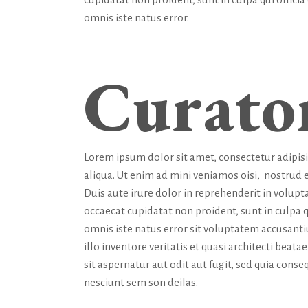
omnis iste natus error.
Curato
Lorem ipsum dolor sit amet, consectetur adipis
aliqua. Ut enim ad mini veniamos oisi, nostrud 
Duis aute irure dolor in reprehenderit in volupta
occaecat cupidatat non proident, sunt in culpa q
omnis iste natus error sit voluptatem accusan
illo inventore veritatis et quasi architecti bea
sit aspernatur aut odit aut fugit, sed quia con
nesciunt sem son deilas.