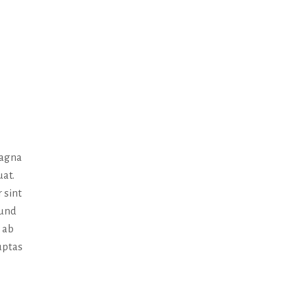
magna
uat.
 sint
 und
 ab
uptas