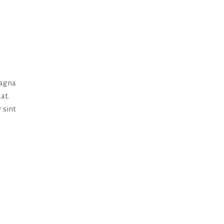
magna
at.
 sint