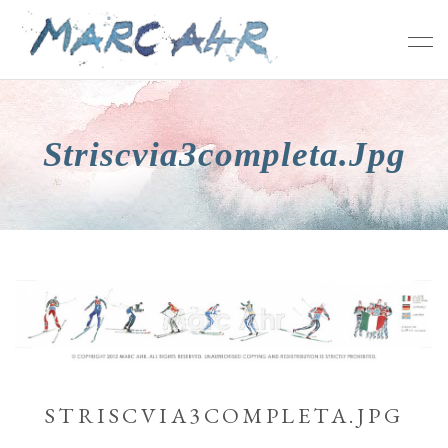
Striscvia3completa.jpg
STRISCVIA3COMPLETA.JPG