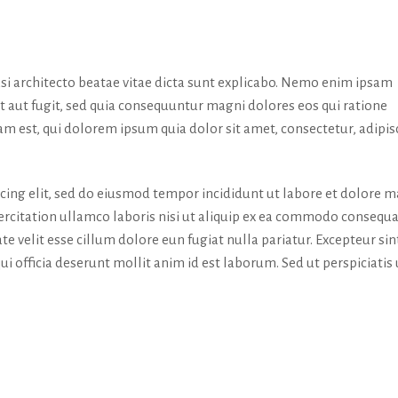
uasi architecto beatae vitae dicta sunt explicabo. Nemo enim ipsam
t aut fugit, sed quia consequuntur magni dolores eos qui ratione
 est, qui dolorem ipsum quia dolor sit amet, consectetur, adipis
icing elit, sed do eiusmod tempor incididunt ut labore et dolore 
rcitation ullamco laboris nisi ut aliquip ex ea commodo consequa
te velit esse cillum dolore eun fugiat nulla pariatur. Excepteur sin
ui officia deserunt mollit anim id est laborum. Sed ut perspiciatis