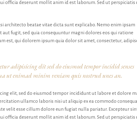
ui officia deserunt mollit anim id est laborum. Sed ut perspiciatis
uasi architecto beatae vitae dicta sunt explicabo. Nemo enim ipsam
t aut fugit, sed quia consequuntur magni dolores eos qui ratione
 est, qui dolorem ipsum quia dolor sit amet, consectetur, adipis
tur adipisicing elit sed do eiusmod tempor incidid senses
iqua ut enimad minim veniam quis nostrud unes an.
icing elit, sed do eiusmod tempor incididunt ut labore et dolore 
rcitation ullamco laboris nisi ut aliquip ex ea commodo consequa
te velit esse cillum dolore eun fugiat nulla pariatur. Excepteur sin
ui officia deserunt mollit anim id est laborum. Sed ut perspiciatis