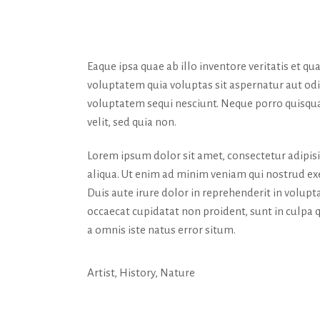
Eaque ipsa quae ab illo inventore veritatis et q
voluptatem quia voluptas sit aspernatur aut odi
voluptatem sequi nesciunt. Neque porro quisquam
velit, sed quia non.
Lorem ipsum dolor sit amet, consectetur adipis
aliqua. Ut enim ad minim veniam qui nostrud exe
Duis aute irure dolor in reprehenderit in volupta
occaecat cupidatat non proident, sunt in culpa q
a omnis iste natus error situm.
Artist
,
History
,
Nature